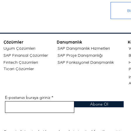
B
Çözümler
Danışmanlık
K
Uyum Çözümleri
SAP Danışmanlık Hizmetleri
W
SAP Finansal Çözümler
SAP Proje Danışmanlığı
B
Fintech Çözümleri
SAP Fonksiyonel Danışmanlık
H
Ticari Çözümler
P
A
E-postanızı buraya giriniz
Abone Ol