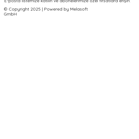
E-posta listemize katılın ve abonelerimize özel fırsatlara erişin.
© Copyright 2025 | Powered by Melasoft
GmbH