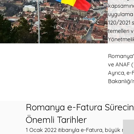
kapsamında
uygulama k
120/2021 s
temelleri 
Yönetmelik 
Romanya'da
ve ANAF (Ul
Ayrıca, e-
Bakanlığı
Romanya e-Fatura Sürecin
Önemli Tarihler
1 Ocak 2022 itibarıyla e-Fatura, büyük müke