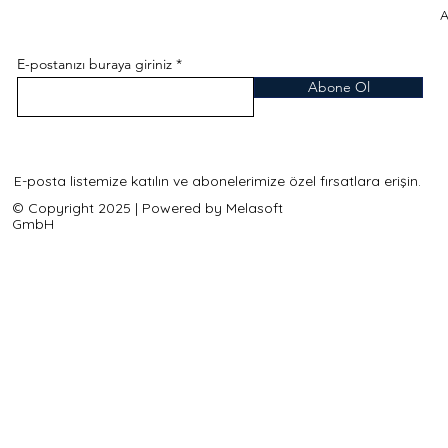
A
E-postanızı buraya giriniz
Abone Ol
E-posta listemize katılın ve abonelerimize özel fırsatlara erişin.
© Copyright 2025 | Powered by Melasoft
GmbH