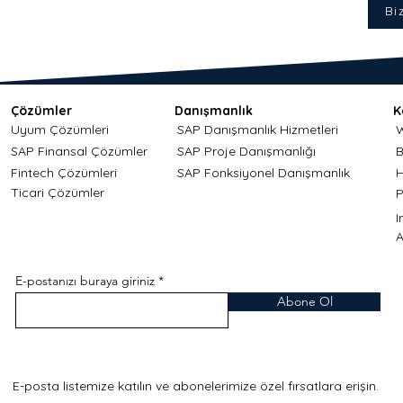
Bi
Çözümler
Danışmanlık
K
Uyum Çözümleri
SAP Danışmanlık Hizmetleri
W
SAP Finansal Çözümler
SAP Proje Danışmanlığı
B
Fintech Çözümleri
SAP Fonksiyonel Danışmanlık
H
Ticari Çözümler
P
A
E-postanızı buraya giriniz
Abone Ol
E-posta listemize katılın ve abonelerimize özel fırsatlara erişin.