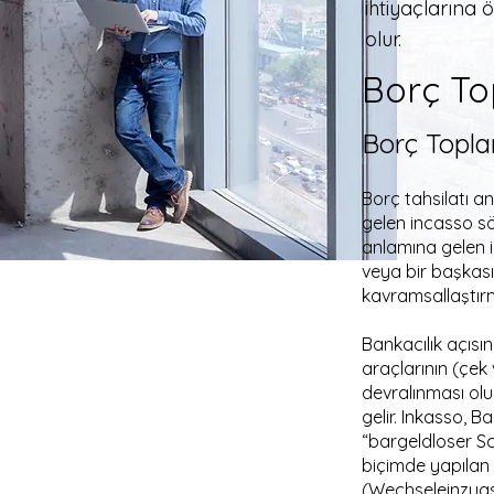
ihtiyaçlarına ö
olur.
Borç To
Borç Topla
Borç tahsilatı a
gelen incasso s
anlamına gelen i
veya bir başkası
kavramsallaştı
Bankacılık açısı
araçlarının (çek
devralınması olu
gelir. Inkasso, B
“bargeldloser S
biçimde yapılan
(Wechseleinzugs