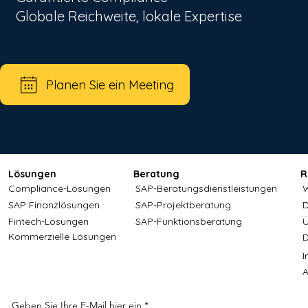
Globale Reichweite, lokale Expertise
Planen Sie ein Meeting
Lösungen
Beratung
R
Compliance-Lösungen
SAP-Beratungsdienstleistungen
W
SAP Finanzlösungen
SAP-Projektberatung
D
Fintech-Lösungen
SAP-Funktionsberatung
Ü
Kommerzielle Lösungen
D
A
Geben Sie Ihre E-Mail hier ein