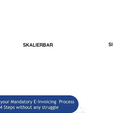
S
SKALIERBAR