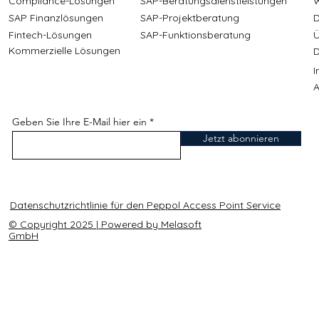
Compliance-Lösungen
SAP-Beratungsdienstleistungen
W
SAP Finanzlösungen
SAP-Projektberatung
D
Fintech-Lösungen
SAP-Funktionsberatung
Ü
Kommerzielle Lösungen
D
A
Geben Sie Ihre E-Mail hier ein
Jetzt abonnieren
Datenschutzrichtlinie für den Peppol Access Point Service
© Copyright 2025 | Powered by Melasoft
GmbH