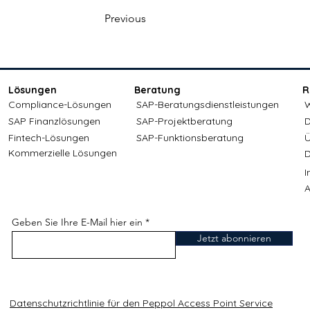
Previous
Lösungen
Beratung
R
Compliance-Lösungen
SAP-Beratungsdienstleistungen
W
SAP Finanzlösungen
SAP-Projektberatung
D
Fintech-Lösungen
SAP-Funktionsberatung
Ü
Kommerzielle Lösungen
D
A
Geben Sie Ihre E-Mail hier ein
Jetzt abonnieren
Datenschutzrichtlinie für den Peppol Access Point Service