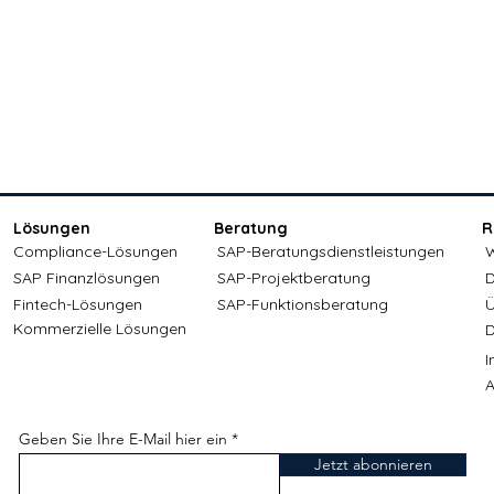
Lösungen
Beratung
R
Compliance-Lösungen
SAP-Beratungsdienstleistungen
W
SAP Finanzlösungen
SAP-Projektberatung
D
Fintech-Lösungen
SAP-Funktionsberatung
Ü
Kommerzielle Lösungen
D
A
Geben Sie Ihre E-Mail hier ein
Jetzt abonnieren