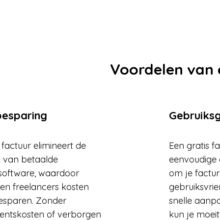
Voordelen van 
besparing
Gebruik
 factuur elimineert de
Een gratis f
 van betaalde
eenvoudige e
esoftware, waardoor
om je factur
 en freelancers kosten
gebruiksvrie
esparen. Zonder
snelle aanp
ntskosten of verborgen
kun je moeit