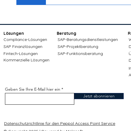
Dazu gehören wesentliche Informat
Kunden, die Gebührendetails, die S
professionelles Geschäft.
Lösungen
Beratung
R
Compliance-Lösungen
SAP-Beratungsdienstleistungen
W
SAP Finanzlösungen
SAP-Projektberatung
D
Fintech-Lösungen
SAP-Funktionsberatung
Ü
Kommerzielle Lösungen
D
A
Geben Sie Ihre E-Mail hier ein
Jetzt abonnieren
Datenschutzrichtlinie für den Peppol Access Point Service