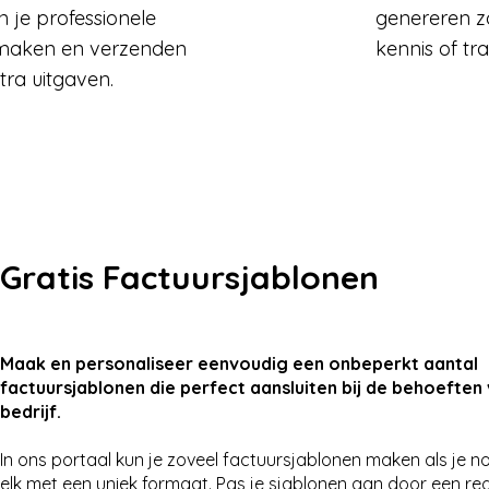
n je professionele
genereren z
 maken en verzenden
kennis of tra
tra uitgaven.
Gratis Factuursjablonen
Maak en personaliseer eenvoudig een onbeperkt aantal
factuursjablonen die perfect aansluiten bij de behoeften
bedrijf.
In ons portaal kun je zoveel factuursjablonen maken als je no
elk met een uniek formaat. Pas je sjablonen aan door een reg