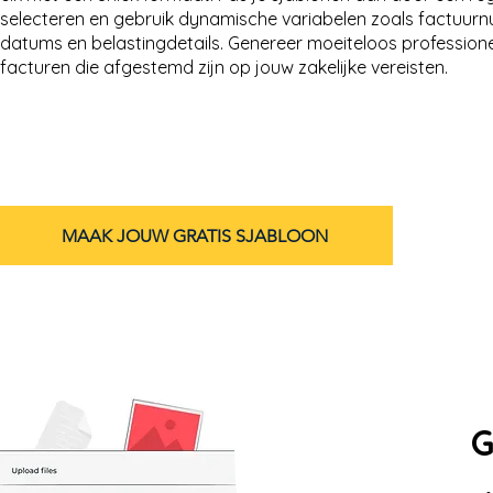
selecteren en gebruik dynamische variabelen zoals factuur
datums en belastingdetails. Genereer moeiteloos profession
facturen die afgestemd zijn op jouw zakelijke vereisten.
MAAK JOUW GRATIS SJABLOON
G