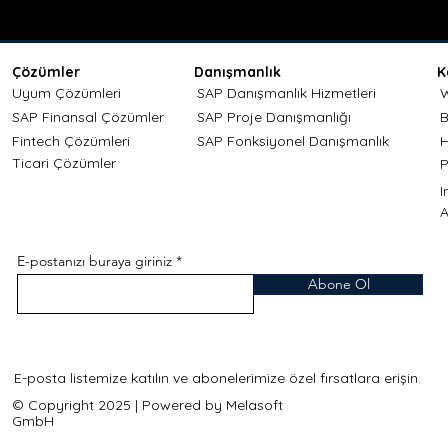
Çözümler
Danışmanlık
K
Uyum Çözümleri
SAP Danışmanlık Hizmetleri
W
SAP Finansal Çözümler
SAP Proje Danışmanlığı
B
Fintech Çözümleri
SAP Fonksiyonel Danışmanlık
H
Ticari Çözümler
P
A
E-postanızı buraya giriniz
Abone Ol
E-posta listemize katılın ve abonelerimize özel fırsatlara erişin.
© Copyright 2025 | Powered by Melasoft
GmbH