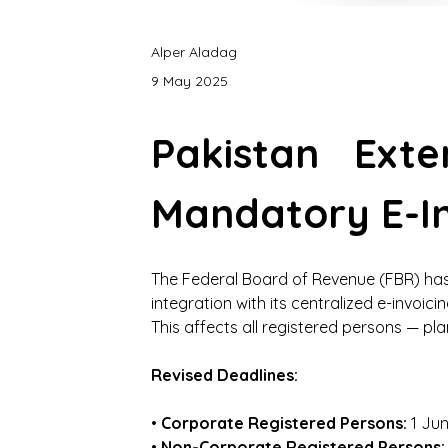
Alper Aladag
9 May 2025
Pakistan Exte
Mandatory E-In
The Federal Board of Revenue (FBR) has 
integration with its centralized e-invoici
This affects all registered persons — pl
Revised Deadlines:
• 
Corporate Registered Persons:
 1 Ju
• 
Non-Corporate Registered Persons: