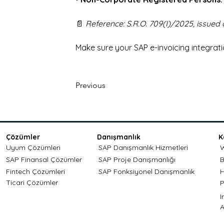
📄 
Reference: S.R.O. 709(I)/2025, issued 
Make sure your SAP e-invoicing integrati
Previous
Çözümler
Danışmanlık
K
Uyum Çözümleri
SAP Danışmanlık Hizmetleri
W
SAP Finansal Çözümler
SAP Proje Danışmanlığı
B
Fintech Çözümleri
SAP Fonksiyonel Danışmanlık
H
Ticari Çözümler
P
A