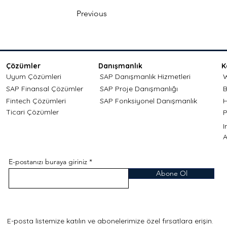
Previous
Çözümler
Danışmanlık
K
Uyum Çözümleri
SAP Danışmanlık Hizmetleri
W
SAP Finansal Çözümler
SAP Proje Danışmanlığı
B
Fintech Çözümleri
SAP Fonksiyonel Danışmanlık
H
Ticari Çözümler
P
A
E-postanızı buraya giriniz
Abone Ol
E-posta listemize katılın ve abonelerimize özel fırsatlara erişin.