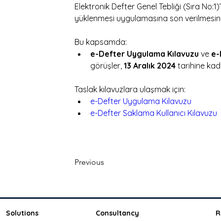
Elektronik Defter Genel Tebliği (Sıra No:1)
yüklenmesi uygulamasına son verilmesine il
Bu kapsamda:
e-Defter Uygulama Kılavuzu
 ve 
e-
görüşler, 
13 Aralık 2024
 tarihine kad
Taslak kılavuzlara ulaşmak için:
e-Defter Uygulama Kılavuzu
e-Defter Saklama Kullanıcı Kılavuzu
Previous
Solutions
Consultancy
R