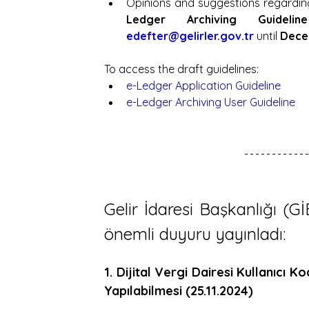
Opinions and suggestions regarding
Ledger Archiving Guideline
edefter@gelirler.gov.tr
 until 
Dece
To access the draft guidelines:
e-Ledger Application Guideline
e-Ledger Archiving User Guideline
Gelir İdaresi Başkanlığı (Gİ
önemli duyuru yayınladı:
1. Dijital Vergi Dairesi Kullanıcı K
Yapılabilmesi (25.11.2024)