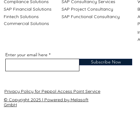
Compliance Solutions
SAP Consultancy Services
W
SAP Financial Solutions
SAP Project Consultancy
B
Fintech Solutions
SAP Functional Consultancy
A
Commercial Solutions
P
A
Enter your email here
Subscribe Now
Privacy Policy for Peppol Access Point Service
© Copyright 2025 | Powered by Melasoft
GmbH