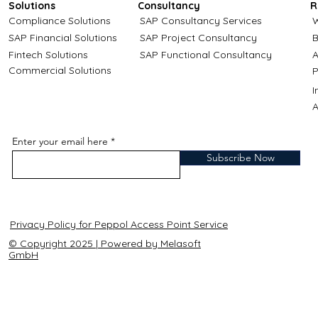
Solutions
Consultancy
R
Compliance Solutions
SAP Consultancy Services
W
SAP Financial Solutions
SAP Project Consultancy
B
Fintech Solutions
SAP Functional Consultancy
A
Commercial Solutions
P
A
Enter your email here
Subscribe Now
Privacy Policy for Peppol Access Point Service
© Copyright 2025 | Powered by Melasoft
GmbH