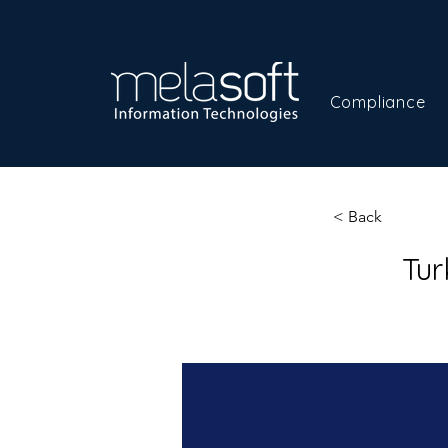
Compliance
< Back
Tur