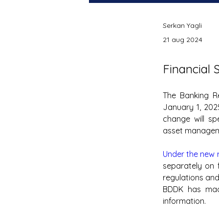
Serkan Yagli
21 aug 2024
Financial 
The Banking R
January 1, 2025,
change will spe
asset managem
Under the new 
separately on f
regulations and 
BDDK has made 
information.