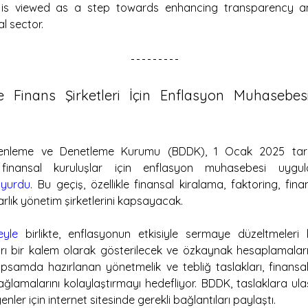
n is viewed as a step towards enhancing transparency a
al sector.
 Finans Şirketleri İçin Enflasyon Muhasebesi H
zenleme ve Denetleme Kurumu (BDDK), 1 Ocak 2025 tarihi
inansal kuruluşlar için enflasyon muhasebesi uygul
yurdu
. Bu geçiş, özellikle finansal kiralama, faktoring, fin
rlık yönetim şirketlerini kapsayacak.
eyle
 birlikte, enflasyonun etkisiyle sermaye düzeltmeleri 
yrı bir kalem olarak gösterilecek ve özkaynak hesaplamalar
psamda hazırlanan yönetmelik ve tebliğ taslakları, finansal 
lamalarını kolaylaştırmayı hedefliyor. BDDK, taslaklara ula
enler için internet sitesinde gerekli bağlantıları paylaştı.