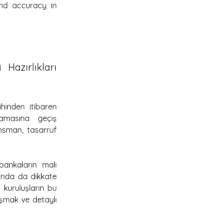
nd accuracy in 
azırlıkları 
nden itibaren 
amasına geçiş 
ansman, tasarruf 
bankaların mali 
ında da dikkate 
kuruluşların bu 
şmak ve detaylı 