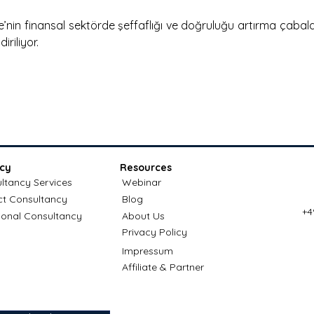
e’nin finansal sektörde şeffaflığı ve doğruluğu artırma çabalar
iriliyor.
cy
Resources
ltancy Services
Webinar
ct Consultancy
Blog
+4
ional Consultancy
About Us
Privacy Policy
Impressum
Affiliate & Partner