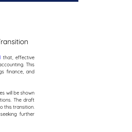
ransition
d
 that, effective 
accounting. This 
gs finance, and 
es will be shown 
ions. The draft 
this transition. 
eeking further 