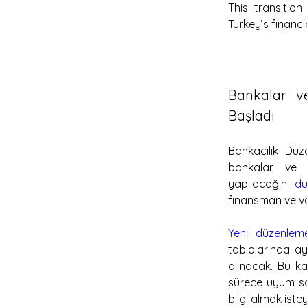
This transitio
Turkey’s financi
Bankalar ve
Başladı
Bankacılık Dü
bankalar ve f
yapılacağını 
du
finansman ve va
Yeni düzenlem
tablolarında a
alınacak. Bu ka
sürece uyum sağ
bilgi almak istey